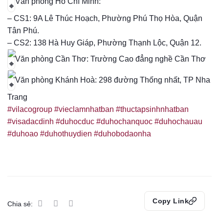
Văn phòng Hồ Chí Minh:
– CS1: 9A Lê Thúc Hoạch, Phường Phú Thọ Hòa, Quận
Tân Phú.
– CS2: 138 Hà Huy Giáp, Phường Thạnh Lộc, Quận 12.
Văn phòng Cần Thơ: Trường Cao đẳng nghề Cần Thơ
Văn phòng Khánh Hoà: 298 đường Thống nhất, TP Nha
Trang
#vilacogroup
#vieclamnhatban
#thuctapsinhnhatban
#visadacdinh
#duhocduc
#duhochanquoc
#duhochauau
#duhoao
#duhothuydien
#duhobodaonha
Copy Link
Chia sẻ: