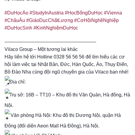
#DuHọcÁo
#StudyInAustria
#HọcBổngDuHọc
#Vienna
#ChâuÂu
#GiáoDụcChấtLượng
#CơHộiNghềNghiệp
#DuHọcSinh
#KinhNghiệmDuHọc
———————————————————
Vilaco Group – Một tương lai khác
Hãy liên hệ tới Hotline 0328 56 56 56 để tìm hiểu các cơ
hội làm việc tại Nhật Bản, Đức, Hàn Quốc, Áo, Thụy Điển,
Bồ Đào Nha cùng đội ngũ chuyên gia của Vilaco bạn nhé!
Địa chỉ:
Trụ sở: 16B – TT10 – Khu đô thị Văn Quán, Hà đông, Hà
Nội.
Văn phòng Hà Nội: Khu đô thị Dương Nội, quận Hà
Đông (đối diện Aeon Mall Hà Đông), Hà Nội.