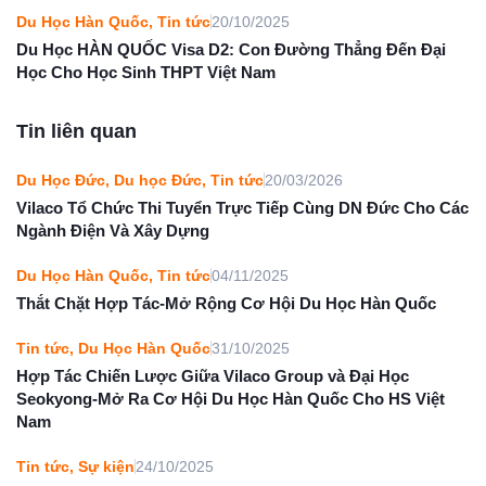
Du Học Hàn Quốc
,
Tin tức
20/10/2025
Du Học HÀN QUỐC Visa D2: Con Đường Thẳng Đến Đại
Học Cho Học Sinh THPT Việt Nam
Tin liên quan
Du Học Đức
,
Du học Đức
,
Tin tức
20/03/2026
Vilaco Tổ Chức Thi Tuyển Trực Tiếp Cùng DN Đức Cho Các
Ngành Điện Và Xây Dựng
Du Học Hàn Quốc
,
Tin tức
04/11/2025
Thắt Chặt Hợp Tác-Mở Rộng Cơ Hội Du Học Hàn Quốc
Tin tức
,
Du Học Hàn Quốc
31/10/2025
Hợp Tác Chiến Lược Giữa Vilaco Group và Đại Học
Seokyong-Mở Ra Cơ Hội Du Học Hàn Quốc Cho HS Việt
Nam
Tin tức
,
Sự kiện
24/10/2025