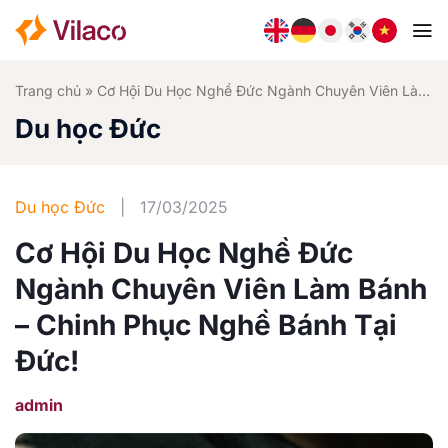
Bỏ
qua
nội
dung
Trang chủ
»
Cơ Hội Du Học Nghề Đức Ngành Chuyên Viên Làm Bánh – Chinh Phục Nghề Bánh Tại Đức!
Du học Đức
Du học Đức
|
17/03/2025
Cơ Hội Du Học Nghề Đức
Ngành Chuyên Viên Làm Bánh
– Chinh Phục Nghề Bánh Tại
Đức!
admin