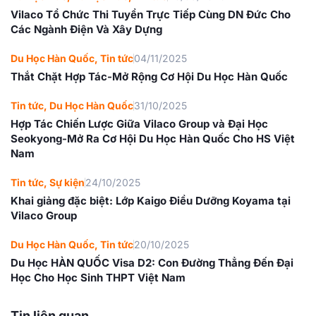
Vilaco Tổ Chức Thi Tuyển Trực Tiếp Cùng DN Đức Cho
Các Ngành Điện Và Xây Dựng
Du Học Hàn Quốc
,
Tin tức
04/11/2025
Thắt Chặt Hợp Tác-Mở Rộng Cơ Hội Du Học Hàn Quốc
Tin tức
,
Du Học Hàn Quốc
31/10/2025
Hợp Tác Chiến Lược Giữa Vilaco Group và Đại Học
Seokyong-Mở Ra Cơ Hội Du Học Hàn Quốc Cho HS Việt
Nam
Tin tức
,
Sự kiện
24/10/2025
Khai giảng đặc biệt: Lớp Kaigo Điều Dưỡng Koyama tại
Vilaco Group
Du Học Hàn Quốc
,
Tin tức
20/10/2025
Du Học HÀN QUỐC Visa D2: Con Đường Thẳng Đến Đại
Học Cho Học Sinh THPT Việt Nam
Tin liên quan