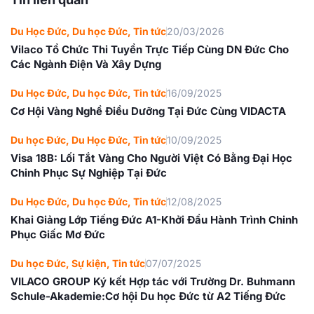
Du Học Đức
,
Du học Đức
,
Tin tức
20/03/2026
Vilaco Tổ Chức Thi Tuyển Trực Tiếp Cùng DN Đức Cho
Các Ngành Điện Và Xây Dựng
Du Học Đức
,
Du học Đức
,
Tin tức
16/09/2025
Cơ Hội Vàng Nghề Điều Dưỡng Tại Đức Cùng VIDACTA
Du học Đức
,
Du Học Đức
,
Tin tức
10/09/2025
Visa 18B: Lối Tắt Vàng Cho Người Việt Có Bằng Đại Học
Chinh Phục Sự Nghiệp Tại Đức
Du Học Đức
,
Du học Đức
,
Tin tức
12/08/2025
Khai Giảng Lớp Tiếng Đức A1-Khởi Đầu Hành Trình Chinh
Phục Giấc Mơ Đức
Du học Đức
,
Sự kiện
,
Tin tức
07/07/2025
VILACO GROUP Ký kết Hợp tác với Trường Dr. Buhmann
Schule-Akademie:Cơ hội Du học Đức từ A2 Tiếng Đức