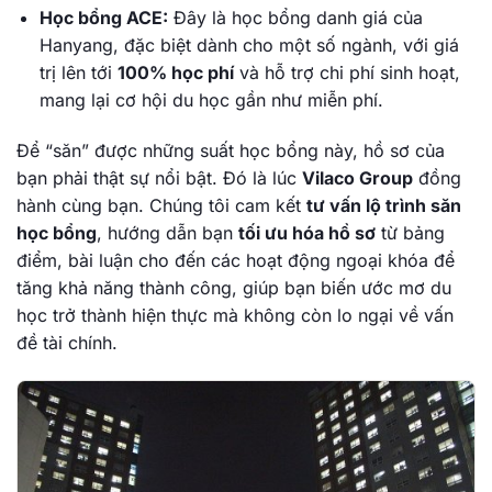
Học bổng ACE:
Đây là học bổng danh giá của
Hanyang, đặc biệt dành cho một số ngành, với giá
trị lên tới
100% học phí
và hỗ trợ chi phí sinh hoạt,
mang lại cơ hội du học gần như miễn phí.
Để “săn” được những suất học bổng này, hồ sơ của
bạn phải thật sự nổi bật. Đó là lúc
Vilaco Group
đồng
hành cùng bạn. Chúng tôi cam kết
tư vấn lộ trình săn
học bổng
, hướng dẫn bạn
tối ưu hóa hồ sơ
từ bảng
điểm, bài luận cho đến các hoạt động ngoại khóa để
tăng khả năng thành công, giúp bạn biến ước mơ du
học trở thành hiện thực mà không còn lo ngại về vấn
đề tài chính.