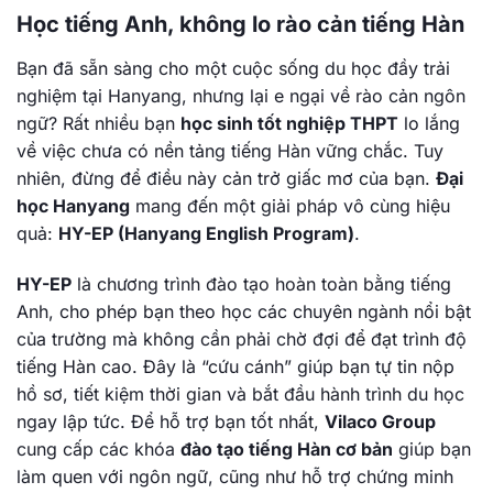
Học tiếng Anh, không lo rào cản tiếng Hàn
Bạn đã sẵn sàng cho một cuộc sống du học đầy trải
nghiệm tại Hanyang, nhưng lại e ngại về rào cản ngôn
ngữ? Rất nhiều bạn
học sinh tốt nghiệp THPT
lo lắng
về việc chưa có nền tảng tiếng Hàn vững chắc. Tuy
nhiên, đừng để điều này cản trở giấc mơ của bạn.
Đại
học Hanyang
mang đến một giải pháp vô cùng hiệu
quả:
HY-EP (Hanyang English Program)
.
HY-EP
là chương trình đào tạo hoàn toàn bằng tiếng
Anh, cho phép bạn theo học các chuyên ngành nổi bật
của trường mà không cần phải chờ đợi để đạt trình độ
tiếng Hàn cao. Đây là “cứu cánh” giúp bạn tự tin nộp
hồ sơ, tiết kiệm thời gian và bắt đầu hành trình du học
ngay lập tức. Để hỗ trợ bạn tốt nhất,
Vilaco Group
cung cấp các khóa
đào tạo tiếng Hàn cơ bản
giúp bạn
làm quen với ngôn ngữ, cũng như hỗ trợ chứng minh