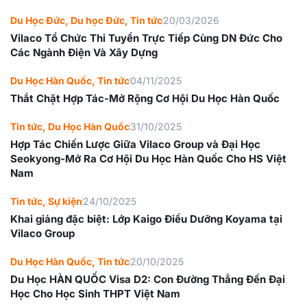
Du Học Đức
,
Du học Đức
,
Tin tức
20/03/2026
Vilaco Tổ Chức Thi Tuyển Trực Tiếp Cùng DN Đức Cho
Các Ngành Điện Và Xây Dựng
Du Học Hàn Quốc
,
Tin tức
04/11/2025
Thắt Chặt Hợp Tác-Mở Rộng Cơ Hội Du Học Hàn Quốc
Tin tức
,
Du Học Hàn Quốc
31/10/2025
Hợp Tác Chiến Lược Giữa Vilaco Group và Đại Học
Seokyong-Mở Ra Cơ Hội Du Học Hàn Quốc Cho HS Việt
Nam
Tin tức
,
Sự kiện
24/10/2025
Khai giảng đặc biệt: Lớp Kaigo Điều Dưỡng Koyama tại
Vilaco Group
Du Học Hàn Quốc
,
Tin tức
20/10/2025
Du Học HÀN QUỐC Visa D2: Con Đường Thẳng Đến Đại
Học Cho Học Sinh THPT Việt Nam