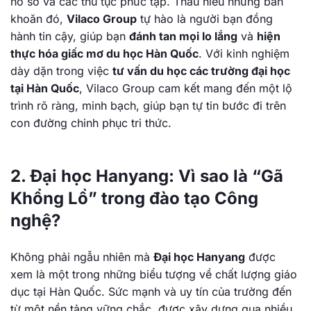
hồ sơ và các thủ tục phức tạp. Thấu hiểu những băn
khoăn đó,
Vilaco Group
tự hào là người bạn đồng
hành tin cậy, giúp bạn
đánh tan mọi lo lắng
và
hiện
thực hóa giấc mơ du học Hàn Quốc
. Với kinh nghiệm
dày dặn trong việc
tư vấn du học các trường đại học
tại Hàn Quốc
, Vilaco Group cam kết mang đến một lộ
trình rõ ràng, minh bạch, giúp bạn tự tin bước đi trên
con đường chinh phục tri thức.
2. Đại học Hanyang: Vì sao là “Gã
Khổng Lồ” trong đào tạo Công
nghệ?
Không phải ngẫu nhiên mà
Đại học Hanyang
được
xem là một trong những biểu tượng về chất lượng giáo
dục tại Hàn Quốc. Sức mạnh và uy tín của trường đến
từ một nền tảng vững chắc, được xây dựng qua nhiều