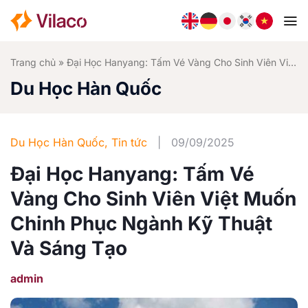
Bỏ
qua
nội
dung
Trang chủ
»
Đại Học Hanyang: Tấm Vé Vàng Cho Sinh Viên Việt Muốn Chinh Phục Ngành Kỹ Thuật Và Sáng Tạo
Du Học Hàn Quốc
Du Học Hàn Quốc
,
Tin tức
|
09/09/2025
Đại Học Hanyang: Tấm Vé
Vàng Cho Sinh Viên Việt Muốn
Chinh Phục Ngành Kỹ Thuật
Và Sáng Tạo
admin