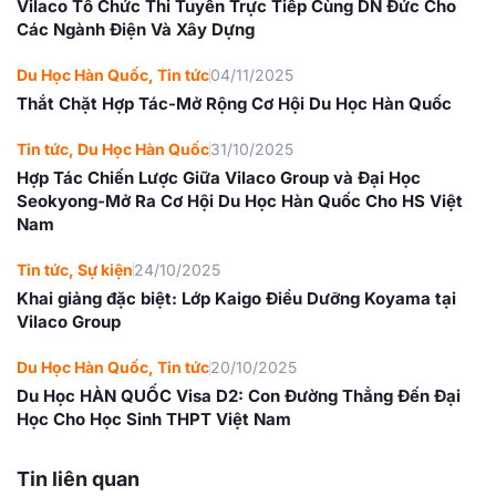
Vilaco Tổ Chức Thi Tuyển Trực Tiếp Cùng DN Đức Cho
Các Ngành Điện Và Xây Dựng
Du Học Hàn Quốc
,
Tin tức
04/11/2025
Thắt Chặt Hợp Tác-Mở Rộng Cơ Hội Du Học Hàn Quốc
Tin tức
,
Du Học Hàn Quốc
31/10/2025
Hợp Tác Chiến Lược Giữa Vilaco Group và Đại Học
Seokyong-Mở Ra Cơ Hội Du Học Hàn Quốc Cho HS Việt
Nam
Tin tức
,
Sự kiện
24/10/2025
Khai giảng đặc biệt: Lớp Kaigo Điều Dưỡng Koyama tại
Vilaco Group
Du Học Hàn Quốc
,
Tin tức
20/10/2025
Du Học HÀN QUỐC Visa D2: Con Đường Thẳng Đến Đại
Học Cho Học Sinh THPT Việt Nam
Tin liên quan