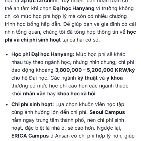
học là
áp lực tài chính
. Tuy nhiên, bạn hoàn toàn có
thể an tâm khi chọn
Đại học Hanyang
vì trường không
chỉ có mức học phí hợp lý mà còn có nhiều chương
trình học bổng hấp dẫn. Để giúp bạn và gia đình có cái
nhìn tổng quan, chúng tôi đã tổng hợp thông tin về
học
phí và chi phí sinh hoạt
tại cả hai cơ sở.
Học phí Đại học Hanyang:
Mức học phí sẽ khác
nhau tùy theo ngành học, nhưng nhìn chung, chi phí
dao động khoảng
3,800,000 – 5,200,000 KRW/kỳ
cho hệ Đại học. Các ngành
kỹ thuật
và
y khoa
thường có mức học phí cao hơn các ngành thuộc
khối
nhân văn
hay
khoa học xã hội
.
Chi phí sinh hoạt:
Lựa chọn khuôn viên học tập
cũng ảnh hưởng lớn đến chi phí.
Seoul Campus
nằm ngay trung tâm thành phố, nên chi phí sinh
hoạt, đặc biệt là nhà ở, sẽ cao hơn. Ngược lại,
ERICA Campus
ở Ansan có chi phí hợp lý hơn, giúp