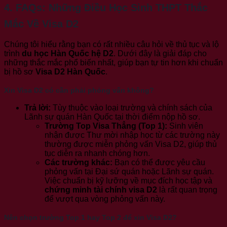
4. FAQs: Những Điều Học Sinh THPT Thắc
Mắc Về Visa D2
Chúng tôi hiểu rằng bạn có rất nhiều câu hỏi về thủ tục và lộ
trình
du học Hàn Quốc hệ D2
. Dưới đây là giải đáp cho
những thắc mắc phổ biến nhất, giúp bạn tự tin hơn khi chuẩn
bị hồ sơ
Visa D2 Hàn Quốc
.
Xin Visa D2 có cần phải phỏng vấn không?
Trả lời:
Tùy thuộc vào loại trường và chính sách của
Lãnh sự quán Hàn Quốc tại thời điểm nộp hồ sơ.
Trường Top Visa Thẳng (Top 1):
Sinh viên
nhận được Thư mời nhập học từ các trường này
thường được miễn phỏng vấn Visa D2, giúp thủ
tục diễn ra nhanh chóng hơn.
Các trường khác:
Bạn có thể được yêu cầu
phỏng vấn tại Đại sứ quán hoặc Lãnh sự quán.
Việc chuẩn bị kỹ lưỡng về mục đích học tập và
chứng minh tài chính visa D2
là rất quan trọng
để vượt qua vòng phỏng vấn này.
Nên chọn trường Top 1 hay Top 2 để xin Visa D2?