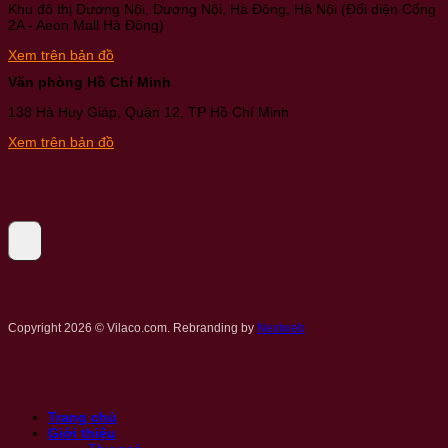
Khu đô thị Dương Nội, Dương Nội, Hà Đông, Hà Nội (Đối diện Cổng
2A - Aeon Mall Hà Đông)
Xem trên bản đồ
Văn phòng Hồ Chí Minh
138 Hà Huy Giáp, Quận 12, TP Hồ Chí Minh
Xem trên bản đồ
Copyright 2026 © Vilaco.com. Rebranding by
Nextweb
Trang chủ
Giới thiệu