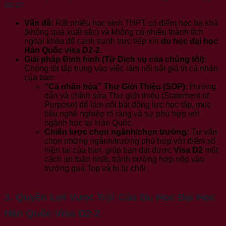
D2-2?
Vấn đề:
Rất nhiều học sinh THPT có điểm học bạ khá
(không quá xuất sắc) và không có nhiều thành tích
ngoại khóa để cạnh tranh trực tiếp xin
du học đại học
Hàn Quốc visa D2-2
.
Giải pháp Định hình (Từ Dịch vụ của chúng tôi):
Chúng tôi tập trung vào việc làm nổi bật giá trị cá nhân
của bạn:
“Cá nhân hóa” Thư Giới Thiệu (SOP):
Hướng
dẫn và chỉnh sửa Thư giới thiệu (Statement of
Purpose) để làm nổi bật động lực học tập, mục
tiêu nghề nghiệp rõ ràng và sự phù hợp với
ngành học tại Hàn Quốc.
Chiến lược chọn ngành/chọn trường:
Tư vấn
chọn những ngành/trường phù hợp với điểm số
hiện tại của bạn, giúp bạn đạt được
Visa D2
một
cách an toàn nhất, tránh trường hợp nộp vào
trường quá Top và bị từ chối.
3. Quyền Lợi Vượt Trội Của Du Học Đại Học
Hàn Quốc Visa D2-2