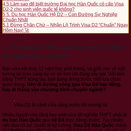
4.5
Làm sao để biết trường Đại học Hàn Quốc có cấp Visa
D2-2 cho sinh viên quốc tế không?
5
5. Du học Hàn Quốc Hệ D2 – Con Đường Sự Nghiệp
Chuẩn Nhất
5.1
Đừng Chần Chừ – Nhận Lộ Trình Visa D2 “Chuẩn” Ngay
Hôm Nay! 🚀
1. Tốt Nghiệp THPT, Lựa Chọn Nào Tốt Nhất
Để Chinh Phục Visa D2?
Bạn vừa kết thúc 12 năm học phổ thông, và giấc mơ về một
tương lai tươi sáng tại xứ sở kim chi đang vẫy gọi. Với tấm
bằng THPT trong tay, bạn đang đứng trước một lựa chọn
quan trọng:
Nên đi đường vòng qua Visa D4 học tiếng,
hay đi thẳng vào chương trình chuyên ngành?
Visa D2 là cánh cửa vàng bước tới tương lai
Nhiều người cho rằng học sinh vừa tốt nghiệp THPT phải đi
du học Hàn Quốc
qua
hệ D4
(học tiếng) trước. Tuy nhiên,
nếu bạn có sự chuẩn bị kỹ lưỡng,
Visa D2 Hàn Quốc
chính
là
“đường cao tốc”
giúp bạn tiết kiệm thời gian, chi phí và