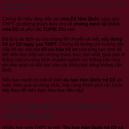
Giải pháp của chúng tôi: Chuyên biệt hóa lộ trình du học Hàn
Quốc hệ D2
Chúng tôi hiểu rằng việc xin
visa D2 Hàn Quốc
ngay sau
THPT có những thách thức lớn về
chứng minh tài chính
visa D2
và yêu cầu
TOPIK
đầu vào.
Đó là lý do dịch vụ của chúng tôi chuyên về việc
xây dựng
hồ sơ D2 ngay sau THPT
. Chúng tôi không chỉ hướng dẫn
nộp hồ sơ, mà còn
tối ưu hóa hồ sơ
của từng học sinh để
đối diện trực tiếp với những thách thức lớn nhất, giúp bạn đi
thẳng vào chương trình chuyên ngành mà không cần lãng
phí thời gian và tiền bạc vào các khóa học tiếng không cần
thiết.
Nếu bạn muốn có một lộ trình
du học Hàn Quốc hệ D2
an
toàn, hiệu quả và vững chắc, hãy cùng khám phá các bước
tiếp theo để hiện thực hóa mục tiêu này!
2. Giải Mã Ba Rào Cản Lớn Nhất Khi Xin
VISA D2 Hàn Quốc
Nhiều học sinh THPT tự hỏi:
“Du học Hàn Quốc hệ D2 có