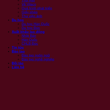
Thư ngỏ
Về Vilaco
Quá trình phát triển
Giấy phép
Thư viện ảnh
Du học
Du học Hàn Quốc
Du học Đức
Xuất khẩu lao động
Nhật Bản
Hàn Quốc
CHLB Đức
Tin tức
Đào tạo
Đào tạo ngôn ngữ
Đào tạo nghề nghiệp
Đối tác
Liên hệ