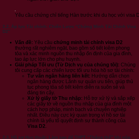
Yêu cầu chứng chỉ tiếng Hàn trước khi du học với visa 
2.2. Áp lực Tài chính: Chiến Lược “Chứng Minh Tài Chính Visa
D2”
Vấn đề:
Yêu cầu
chứng minh tài chính visa D2
thường rất nghiêm ngặt, bao gồm sổ tiết kiệm phong
tỏa và xác minh nguồn thu nhập ổn định của gia đình,
tạo áp lực lớn cho phụ huynh.
Giải pháp Tối ưu (Từ Dịch vụ của chúng tôi):
Chúng
tôi cung cấp các chiến lược tối ưu hóa hồ sơ tài chính:
Tư vấn ngân hàng liên kết:
Hướng dẫn chọn
ngân hàng được Lãnh sự quán ưu tiên, giúp thủ
tục phong tỏa sổ tiết kiệm diễn ra suôn sẻ và
đáng tin cậy.
Xử lý giấy tờ Thu nhập:
Hỗ trợ xử lý và sắp xếp
các giấy tờ về nguồn thu nhập của gia đình một
cách hợp pháp, minh bạch và chuyên nghiệp
nhất. Điều này cực kỳ quan trọng vì hồ sơ tài
chính là yếu tố quyết định sự thành công của
Visa D2
.
2.3. Hồ sơ Học thuật: Làm sao để THPT “Thắng thế” khi nộp