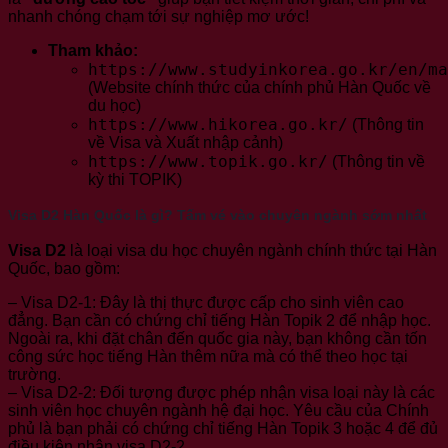
nhanh chóng chạm tới sự nghiệp mơ ước!
Tham khảo:
https://www.studyinkorea.go.kr/en/ma
(Website chính thức của chính phủ Hàn Quốc về
du học)
https://www.hikorea.go.kr/
(Thông tin
về Visa và Xuất nhập cảnh)
https://www.topik.go.kr/
(Thông tin về
kỳ thi TOPIK)
Visa D2 Hàn Quốc là gì? Tấm vé vào chuyên ngành sớm nhất
Visa D2
là loại visa du học chuyên ngành chính thức tại Hàn
Quốc, bao gồm:
– Visa D2-1: Đây là thị thực được cấp cho sinh viên cao
đẳng. Bạn cần có chứng chỉ tiếng Hàn Topik 2 để nhập học.
Ngoài ra, khi đặt chân đến quốc gia này, bạn không cần tốn
công sức học tiếng Hàn thêm nữa mà có thể theo học tại
trường.
– Visa D2-2: Đối tượng được phép nhận visa loại này là các
sinh viên học chuyên ngành hệ đại học. Yêu cầu của Chính
phủ là bạn phải có chứng chỉ tiếng Hàn Topik 3 hoặc 4 để đủ
điều kiện nhận visa D2-2.