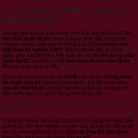
5.
Du học Hàn Quốc Hệ D2 – Con Đường Sự
Nghiệp Chuẩn Nhất
Sau khi giải mã các thách thức lớn nhất, bạn đã thấy rõ:
Du
học Hàn Quốc hệ D2
chính là bước khởi đầu sự nghiệp
chuyên nghiệp, hiệu quả và thẳng thắn nhất cho
học sinh
Việt Nam tốt nghiệp THPT
. Đây là khoản đầu tư xứng
đáng, giúp bạn tiết kiệm thời gian, tối ưu
chi phí du học Hàn
Quốc hệ D2
và mở ra cơ hội
làm thêm du học Hàn Quốc
D2
hợp pháp ngay từ đầu.
Đừng để những rào cản về
TOPIK
hay áp lực
chứng minh
tài chính visa D2
làm bạn chùn bước. Cơ hội chinh phục
visa D2 Hàn Quốc
an toàn nằm trong tầm tay nếu bạn có
một chiến lược và người đồng hành đúng đắn.
Đừng Chần Chừ – Nhận Lộ Trình Visa D2 “Chuẩn” Ngay Hôm
Nay! 🚀
Chúng tôi không chỉ cung cấp thông tin, chúng tôi mang đến
giải pháp. Với kinh nghiệm chuyên sâu và mối liên kết uy tín
với các trường Đại học/Cao đẳng cấp
Visa D2 Hàn Quốc
hàng đầu, dịch vụ của chúng tôi cam kết: