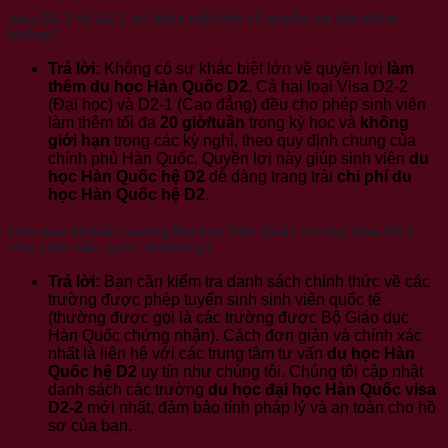
Visa D2-2 và D2-1 có khác biệt lớn về quyền lợi làm thêm
không?
Trả lời:
Không có sự khác biệt lớn về quyền lợi
làm
thêm du học Hàn Quốc D2
. Cả hai loại Visa D2-2
(Đại học) và D2-1 (Cao đẳng) đều cho phép sinh viên
làm thêm tối đa
20 giờ/tuần
trong kỳ học và
không
giới hạn
trong các kỳ nghỉ, theo quy định chung của
chính phủ Hàn Quốc. Quyền lợi này giúp sinh viên
du
học Hàn Quốc hệ D2
dễ dàng trang trải
chi phí du
học Hàn Quốc hệ D2
.
Làm sao để biết trường Đại học Hàn Quốc có cấp Visa D2-2
cho sinh viên quốc tế không?
Trả lời:
Bạn cần kiểm tra danh sách chính thức về các
trường được phép tuyển sinh sinh viên quốc tế
(thường được gọi là các trường được Bộ Giáo dục
Hàn Quốc chứng nhận). Cách đơn giản và chính xác
nhất là liên hệ với các trung tâm tư vấn
du học Hàn
Quốc hệ D2
uy tín như chúng tôi. Chúng tôi cập nhật
danh sách các trường
du học đại học Hàn Quốc visa
D2-2
mới nhất, đảm bảo tính pháp lý và an toàn cho hồ
sơ của bạn.