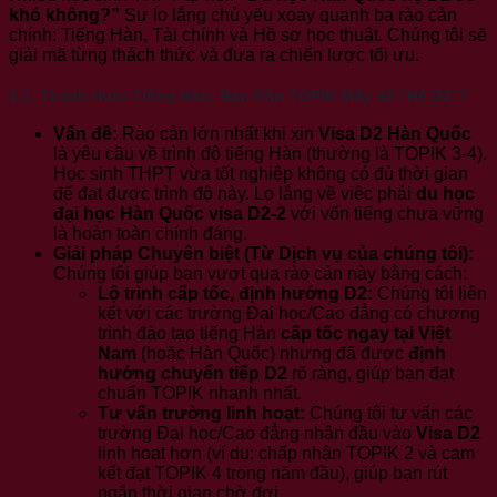
khó không?”
Sự lo lắng chủ yếu xoay quanh ba rào cản
chính: Tiếng Hàn, Tài chính và Hồ sơ học thuật. Chúng tôi sẽ
giải mã từng thách thức và đưa ra chiến lược tối ưu.
2.1. Thách thức Tiếng Hàn: Bạn Cần TOPIK Mấy để “Hệ D2”?
Vấn đề:
Rào cản lớn nhất khi xin
Visa D2 Hàn Quốc
là yêu cầu về trình độ tiếng Hàn (thường là TOPIK 3-4).
Học sinh THPT vừa tốt nghiệp không có đủ thời gian
để đạt được trình độ này. Lo lắng về việc phải
du học
đại học Hàn Quốc visa D2-2
với vốn tiếng chưa vững
là hoàn toàn chính đáng.
Giải pháp Chuyên biệt (Từ Dịch vụ của chúng tôi):
Chúng tôi giúp bạn vượt qua rào cản này bằng cách:
Lộ trình cấp tốc, định hướng D2:
Chúng tôi liên
kết với các trường Đại học/Cao đẳng có chương
trình đào tạo tiếng Hàn
cấp tốc ngay tại Việt
Nam
(hoặc Hàn Quốc) nhưng đã được
định
hướng chuyển tiếp D2
rõ ràng, giúp bạn đạt
chuẩn TOPIK nhanh nhất.
Tư vấn trường linh hoạt:
Chúng tôi tư vấn các
trường Đại học/Cao đẳng nhận đầu vào
Visa D2
linh hoạt hơn (ví dụ: chấp nhận TOPIK 2 và cam
kết đạt TOPIK 4 trong năm đầu), giúp bạn rút
ngắn thời gian chờ đợi.