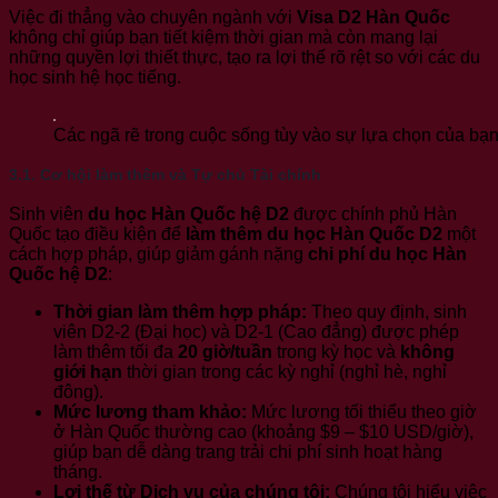
Việc đi thẳng vào chuyên ngành với
Visa D2 Hàn Quốc
không chỉ giúp bạn tiết kiệm thời gian mà còn mang lại
những quyền lợi thiết thực, tạo ra lợi thế rõ rệt so với các du
học sinh hệ học tiếng.
Các ngã rẽ trong cuộc sống tùy vào sự lựa chọn của bạ
3.1. Cơ hội làm thêm và Tự chủ Tài chính
Sinh viên
du học Hàn Quốc hệ D2
được chính phủ Hàn
Quốc tạo điều kiện để
làm thêm du học Hàn Quốc D2
một
cách hợp pháp, giúp giảm gánh nặng
chi phí du học Hàn
Quốc hệ D2
:
Thời gian làm thêm hợp pháp:
Theo quy định, sinh
viên D2-2 (Đại học) và D2-1 (Cao đẳng) được phép
làm thêm tối đa
20 giờ/tuần
trong kỳ học và
không
giới hạn
thời gian trong các kỳ nghỉ (nghỉ hè, nghỉ
đông).
Mức lương tham khảo:
Mức lương tối thiểu theo giờ
ở Hàn Quốc thường cao (khoảng $9 – $10 USD/giờ),
giúp bạn dễ dàng trang trải chi phí sinh hoạt hàng
tháng.
Lợi thế từ Dịch vụ của chúng tôi:
Chúng tôi hiểu việc