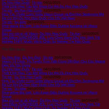
Du Học Hàn Quốc
,
Tin tức
04/11/2025
Thắt Chặt Hợp Tác-Mở Rộng Cơ Hội Du Học Hàn Quốc
Tin tức
,
Du Học Hàn Quốc
31/10/2025
Hợp Tác Chiến Lược Giữa Vilaco Group và Đại Học Seokyong-Mở
Ra Cơ Hội Du Học Hàn Quốc Cho HS Việt Nam
Tin tức
,
Sự kiện
24/10/2025
Khai giảng đặc biệt: Lớp Kaigo Điều Dưỡng Koyama tại Vilaco
Group
Báo chí nói gì về Vilaco
,
Du Học Hàn Quốc
,
Tin tức
16/10/2025
Cao Đẳng SUNCHEON JEIL: Lựa Chọn Vàng Cho Học Sinh Tốt
Nghiệp THPT Muốn Vững Chắc Sự Nghiệp Tại Hàn Quốc
Tin liên quan
Du Học Đức
,
Du học Đức
,
Tin tức
20/03/2026
Vilaco Tổ Chức Thi Tuyển Trực Tiếp Cùng DN Đức Cho Các Ngành
Điện Và Xây Dựng
Du Học Hàn Quốc
,
Tin tức
04/11/2025
Thắt Chặt Hợp Tác-Mở Rộng Cơ Hội Du Học Hàn Quốc
Tin tức
,
Du Học Hàn Quốc
31/10/2025
Hợp Tác Chiến Lược Giữa Vilaco Group và Đại Học Seokyong-Mở
Ra Cơ Hội Du Học Hàn Quốc Cho HS Việt Nam
Tin tức
,
Sự kiện
24/10/2025
Khai giảng đặc biệt: Lớp Kaigo Điều Dưỡng Koyama tại Vilaco
Group
Báo chí nói gì về Vilaco
,
Du Học Hàn Quốc
,
Tin tức
16/10/2025
Cao Đẳng SUNCHEON JEIL: Lựa Chọn Vàng Cho Học Sinh Tốt
Nghiệp THPT Muốn Vững Chắc Sự Nghiệp Tại Hàn Quốc