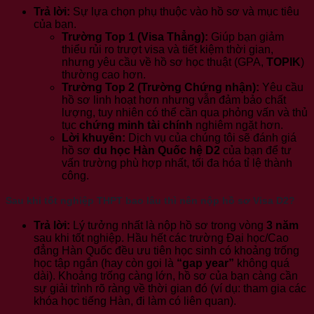
Trả lời:
Sự lựa chọn phụ thuộc vào hồ sơ và mục tiêu
của bạn.
Trường Top 1 (Visa Thẳng):
Giúp bạn giảm
thiểu rủi ro trượt visa và tiết kiệm thời gian,
nhưng yêu cầu về hồ sơ học thuật (GPA,
TOPIK
)
thường cao hơn.
Trường Top 2 (Trường Chứng nhận):
Yêu cầu
hồ sơ linh hoạt hơn nhưng vẫn đảm bảo chất
lượng, tuy nhiên có thể cần qua phỏng vấn và thủ
tục
chứng minh tài chính
nghiêm ngặt hơn.
Lời khuyên:
Dịch vụ của chúng tôi sẽ đánh giá
hồ sơ
du học Hàn Quốc hệ D2
của bạn để tư
vấn trường phù hợp nhất, tối đa hóa tỉ lệ thành
công.
Sau khi tốt nghiệp THPT bao lâu thì nên nộp hồ sơ Visa D2?
Trả lời:
Lý tưởng nhất là nộp hồ sơ trong vòng
3 năm
sau khi tốt nghiệp. Hầu hết các trường Đại học/Cao
đẳng Hàn Quốc đều ưu tiên học sinh có khoảng trống
học tập ngắn (hay còn gọi là
“gap year”
không quá
dài). Khoảng trống càng lớn, hồ sơ của bạn càng cần
sự giải trình rõ ràng về thời gian đó (ví dụ: tham gia các
khóa học tiếng Hàn, đi làm có liên quan).