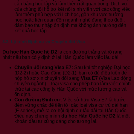
cân bằng học tập và làm thêm rất quan trọng. Dịch vụ
của chúng tôi hỗ trợ kết nối sinh viên với các công việc
làm thêm phù hợp với lịch học, gần khu vực trường
học hoặc liên quan đến ngành nghề đang theo đuổi,
đảm bảo thu nhập ổn định mà không ảnh hưởng đến
kết quả học tập.
3.2. Lộ trình Định cư và Chuyển đổi Visa
Du học Hàn Quốc hệ D2
là con đường thẳng và rõ ràng
nhất nếu bạn có ý định ở lại Hàn Quốc làm việc lâu dài:
Chuyển đổi sang Visa E7:
Sau khi tốt nghiệp Đại học
(D2-2) hoặc Cao đẳng (D2-1), bạn có đủ điều kiện để
nộp hồ sơ xin chuyển đổi sang
Visa E7
(Visa Lao động
chuyên ngành) – loại visa cho phép bạn làm việc chính
thức tại các công ty Hàn Quốc với mức lương cao và
ổn định.
Con đường Định cư:
Việc sở hữu Visa E7 là bước
đệm vững chắc để tiến tới các loại visa cư trú dài hạn
(F-series), mở ra cơ hội định cư lâu dài tại Hàn Quốc.
Điều này chứng minh
du học Hàn Quốc hệ D2
là một
khoản đầu tư xứng đáng cho tương lai.