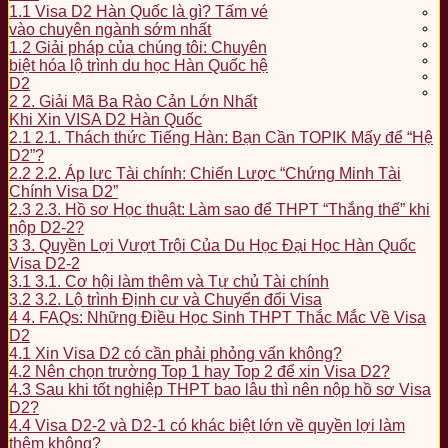
1.1
Visa D2 Hàn Quốc là gì? Tấm vé
vào chuyên ngành sớm nhất
1.2
Giải pháp của chúng tôi: Chuyên
biệt hóa lộ trình du học Hàn Quốc hệ
D2
2
2. Giải Mã Ba Rào Cản Lớn Nhất
Khi Xin VISA D2 Hàn Quốc
2.1
2.1. Thách thức Tiếng Hàn: Bạn Cần TOPIK Mấy để “Hệ
D2”?
2.2
2.2. Áp lực Tài chính: Chiến Lược “Chứng Minh Tài
Chính Visa D2”
2.3
2.3. Hồ sơ Học thuật: Làm sao để THPT “Thắng thế” khi
nộp D2-2?
3
3. Quyền Lợi Vượt Trội Của Du Học Đại Học Hàn Quốc
Visa D2-2
3.1
3.1. Cơ hội làm thêm và Tự chủ Tài chính
3.2
3.2. Lộ trình Định cư và Chuyển đổi Visa
4
4. FAQs: Những Điều Học Sinh THPT Thắc Mắc Về Visa
D2
4.1
Xin Visa D2 có cần phải phỏng vấn không?
4.2
Nên chọn trường Top 1 hay Top 2 để xin Visa D2?
4.3
Sau khi tốt nghiệp THPT bao lâu thì nên nộp hồ sơ Visa
D2?
4.4
Visa D2-2 và D2-1 có khác biệt lớn về quyền lợi làm
thêm không?