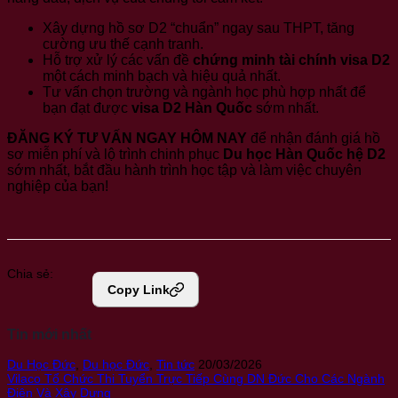
Xây dựng hồ sơ D2 “chuẩn” ngay sau THPT, tăng
cường ưu thế cạnh tranh.
Hỗ trợ xử lý các vấn đề
chứng minh tài chính visa D2
một cách minh bạch và hiệu quả nhất.
Tư vấn chọn trường và ngành học phù hợp nhất để
bạn đạt được
visa D2 Hàn Quốc
sớm nhất.
ĐĂNG KÝ TƯ VẤN NGAY HÔM NAY
để nhận đánh giá hồ
sơ miễn phí và lộ trình chinh phục
Du học Hàn Quốc hệ D2
sớm nhất, bắt đầu hành trình học tập và làm việc chuyên
nghiệp của bạn!
Chia sẻ:
Copy Link
Tin mới nhất
Du Học Đức
,
Du học Đức
,
Tin tức
20/03/2026
Vilaco Tổ Chức Thi Tuyển Trực Tiếp Cùng DN Đức Cho Các Ngành
Điện Và Xây Dựng