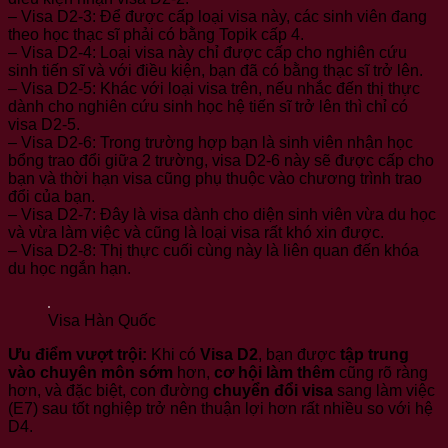
– Visa D2-3: Để được cấp loại visa này, các sinh viên đang
theo học thạc sĩ phải có bằng Topik cấp 4.
– Visa D2-4: Loại visa này chỉ được cấp cho nghiên cứu
sinh tiến sĩ và với điều kiện, bạn đã có bằng thạc sĩ trở lên.
– Visa D2-5: Khác với loại visa trên, nếu nhắc đến thị thực
dành cho nghiên cứu sinh học hệ tiến sĩ trở lên thì chỉ có
visa D2-5.
– Visa D2-6: Trong trường hợp bạn là sinh viên nhận học
bổng trao đổi giữa 2 trường, visa D2-6 này sẽ được cấp cho
bạn và thời hạn visa cũng phụ thuộc vào chương trình trao
đổi của bạn.
– Visa D2-7: Đây là visa dành cho diện sinh viên vừa du học
và vừa làm việc và cũng là loại visa rất khó xin được.
– Visa D2-8: Thị thực cuối cùng này là liên quan đến khóa
du học ngắn hạn.
Visa Hàn Quốc
Ưu điểm vượt trội:
Khi có
Visa D2
, bạn được
tập trung
vào chuyên môn sớm
hơn,
cơ hội làm thêm
cũng rõ ràng
hơn, và đặc biệt, con đường
chuyển đổi visa
sang làm việc
(E7) sau tốt nghiệp trở nên thuận lợi hơn rất nhiều so với hệ
D4.