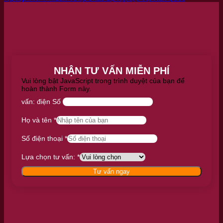
NHẬN TƯ VẤN MIỄN PHÍ
Vui lòng bật JavaScript trong trình duyệt của bạn để
hoàn thành Form này.
vấn: điện Số
Họ và tên
*
Số điện thoại
*
Lựa chọn tư vấn:
*
Tư vấn ngay