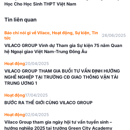
Học Cho Học Sinh THPT Việt Nam
Tin liên quan
Báo chí nói gì về Vilaco
,
Hoạt động
,
Sự kiện
,
Tin
26/06/2025
tức
VILACO GROUP Vinh dự Tham gia Sự kiện 75 năm Quan
hệ Ngoại giao Việt Nam-Trung Đông Âu
Hoạt động
20/04/2025
VILACO GROUP THAM GIA BUỔI TƯ VẤN ĐỊNH HƯỚNG
NGHỀ NGHIỆP TẠI TRƯỜNG CĐ GIAO THÔNG VẬN TẢI
TRUNG ƯƠNG 1
Hoạt động
17/04/2025
BƯỚC RA THẾ GIỚI CÙNG VILACO GROUP
Hoạt động
02/04/2025
Vilaco Group tham gia ngày hội tư vấn tuyển sinh –
hướng nghiệp 2025 tại trường Green City Academy