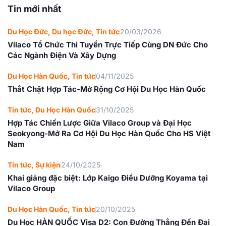
Tin mới nhất
Du Học Đức
,
Du học Đức
,
Tin tức
20/03/2026
Vilaco Tổ Chức Thi Tuyển Trực Tiếp Cùng DN Đức Cho
Các Ngành Điện Và Xây Dựng
Du Học Hàn Quốc
,
Tin tức
04/11/2025
Thắt Chặt Hợp Tác-Mở Rộng Cơ Hội Du Học Hàn Quốc
Tin tức
,
Du Học Hàn Quốc
31/10/2025
Hợp Tác Chiến Lược Giữa Vilaco Group và Đại Học
Seokyong-Mở Ra Cơ Hội Du Học Hàn Quốc Cho HS Việt
Nam
Tin tức
,
Sự kiện
24/10/2025
Khai giảng đặc biệt: Lớp Kaigo Điều Dưỡng Koyama tại
Vilaco Group
Du Học Hàn Quốc
,
Tin tức
20/10/2025
Du Học HÀN QUỐC Visa D2: Con Đường Thẳng Đến Đại