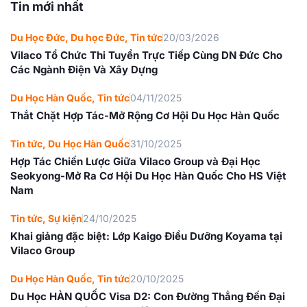
Tin mới nhất
Du Học Đức
,
Du học Đức
,
Tin tức
20/03/2026
Vilaco Tổ Chức Thi Tuyển Trực Tiếp Cùng DN Đức Cho
Các Ngành Điện Và Xây Dựng
Du Học Hàn Quốc
,
Tin tức
04/11/2025
Thắt Chặt Hợp Tác-Mở Rộng Cơ Hội Du Học Hàn Quốc
Tin tức
,
Du Học Hàn Quốc
31/10/2025
Hợp Tác Chiến Lược Giữa Vilaco Group và Đại Học
Seokyong-Mở Ra Cơ Hội Du Học Hàn Quốc Cho HS Việt
Nam
Tin tức
,
Sự kiện
24/10/2025
Khai giảng đặc biệt: Lớp Kaigo Điều Dưỡng Koyama tại
Vilaco Group
Du Học Hàn Quốc
,
Tin tức
20/10/2025
Du Học HÀN QUỐC Visa D2: Con Đường Thẳng Đến Đại