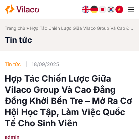
Bỏ
qua
nội
dung
Trang chủ
»
Hợp Tác Chiến Lược Giữa Vilaco Group Và Cao Đẳng Đồng Khởi Bến Tre – Mở Ra Cơ Hội Học Tập, Làm Việc Quốc Tế Cho Sinh Viên
Tin tức
Tin tức
|
18/09/2025
Hợp Tác Chiến Lược Giữa
Vilaco Group Và Cao Đẳng
Đồng Khởi Bến Tre – Mở Ra Cơ
Hội Học Tập, Làm Việc Quốc
Tế Cho Sinh Viên
admin