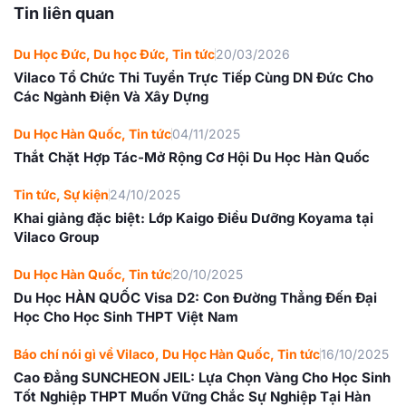
Tin liên quan
Du Học Đức
,
Du học Đức
,
Tin tức
20/03/2026
Vilaco Tổ Chức Thi Tuyển Trực Tiếp Cùng DN Đức Cho
Các Ngành Điện Và Xây Dựng
Du Học Hàn Quốc
,
Tin tức
04/11/2025
Thắt Chặt Hợp Tác-Mở Rộng Cơ Hội Du Học Hàn Quốc
Tin tức
,
Sự kiện
24/10/2025
Khai giảng đặc biệt: Lớp Kaigo Điều Dưỡng Koyama tại
Vilaco Group
Du Học Hàn Quốc
,
Tin tức
20/10/2025
Du Học HÀN QUỐC Visa D2: Con Đường Thẳng Đến Đại
Học Cho Học Sinh THPT Việt Nam
Báo chí nói gì về Vilaco
,
Du Học Hàn Quốc
,
Tin tức
16/10/2025
Cao Đẳng SUNCHEON JEIL: Lựa Chọn Vàng Cho Học Sinh
Tốt Nghiệp THPT Muốn Vững Chắc Sự Nghiệp Tại Hàn