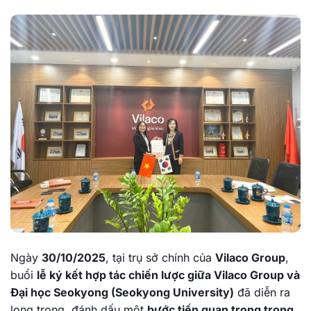
Ngày
30/10/2025
, tại trụ sở chính của
Vilaco Group
,
buổi
lễ ký kết hợp tác chiến lược giữa Vilaco Group và
Đại học Seokyong (Seokyong University)
đã diễn ra
long trọng, đánh dấu một
bước tiến quan trọng trong