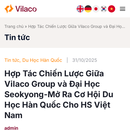
Bỏ
qua
nội
dung
Trang chủ
»
Hợp Tác Chiến Lược Giữa Vilaco Group và Đại Học Seokyong-Mở Ra Cơ Hội Du Học Hàn Quốc Cho HS Việt Nam
Tin tức
Tin tức
,
Du Học Hàn Quốc
|
31/10/2025
Hợp Tác Chiến Lược Giữa
Vilaco Group và Đại Học
Seokyong-Mở Ra Cơ Hội Du
Học Hàn Quốc Cho HS Việt
Nam
admin