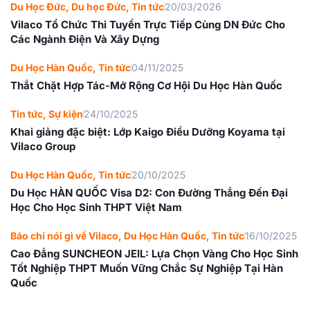
Du Học Đức
,
Du học Đức
,
Tin tức
20/03/2026
Vilaco Tổ Chức Thi Tuyển Trực Tiếp Cùng DN Đức Cho
Các Ngành Điện Và Xây Dựng
Du Học Hàn Quốc
,
Tin tức
04/11/2025
Thắt Chặt Hợp Tác-Mở Rộng Cơ Hội Du Học Hàn Quốc
Tin tức
,
Sự kiện
24/10/2025
Khai giảng đặc biệt: Lớp Kaigo Điều Dưỡng Koyama tại
Vilaco Group
Du Học Hàn Quốc
,
Tin tức
20/10/2025
Du Học HÀN QUỐC Visa D2: Con Đường Thẳng Đến Đại
Học Cho Học Sinh THPT Việt Nam
Báo chí nói gì về Vilaco
,
Du Học Hàn Quốc
,
Tin tức
16/10/2025
Cao Đẳng SUNCHEON JEIL: Lựa Chọn Vàng Cho Học Sinh
Tốt Nghiệp THPT Muốn Vững Chắc Sự Nghiệp Tại Hàn
Quốc