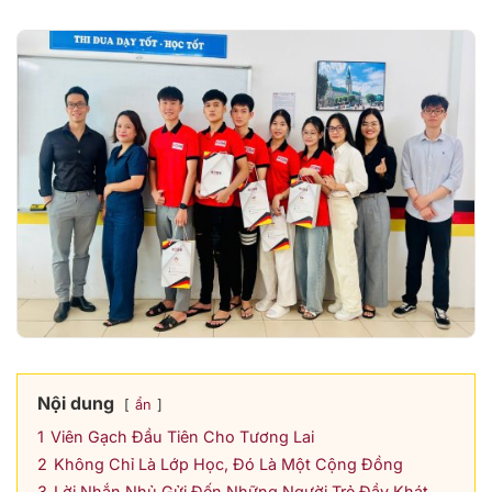
Nội dung
ẩn
1
Viên Gạch Đầu Tiên Cho Tương Lai
2
Không Chỉ Là Lớp Học, Đó Là Một Cộng Đồng
3
Lời Nhắn Nhủ Gửi Đến Những Người Trẻ Đầy Khát