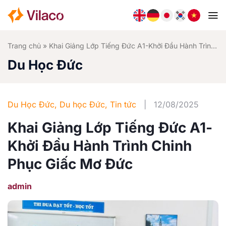
Bỏ
qua
nội
dung
Trang chủ
»
Khai Giảng Lớp Tiếng Đức A1-Khởi Đầu Hành Trình Chinh Phục Giấc Mơ Đức
Du Học Đức
Du Học Đức
,
Du học Đức
,
Tin tức
|
12/08/2025
Khai Giảng Lớp Tiếng Đức A1-
Khởi Đầu Hành Trình Chinh
Phục Giấc Mơ Đức
admin