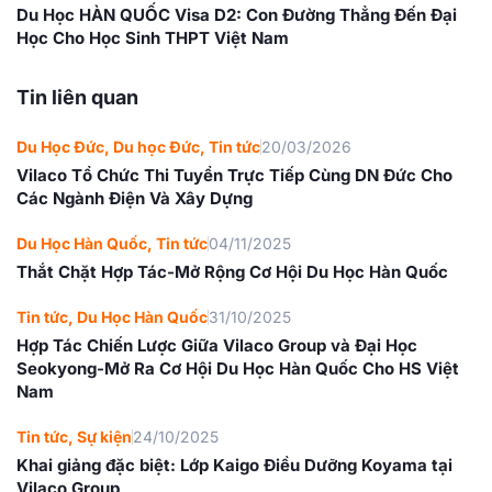
Du Học HÀN QUỐC Visa D2: Con Đường Thẳng Đến Đại
Học Cho Học Sinh THPT Việt Nam
Tin liên quan
Du Học Đức
,
Du học Đức
,
Tin tức
20/03/2026
Vilaco Tổ Chức Thi Tuyển Trực Tiếp Cùng DN Đức Cho
Các Ngành Điện Và Xây Dựng
Du Học Hàn Quốc
,
Tin tức
04/11/2025
Thắt Chặt Hợp Tác-Mở Rộng Cơ Hội Du Học Hàn Quốc
Tin tức
,
Du Học Hàn Quốc
31/10/2025
Hợp Tác Chiến Lược Giữa Vilaco Group và Đại Học
Seokyong-Mở Ra Cơ Hội Du Học Hàn Quốc Cho HS Việt
Nam
Tin tức
,
Sự kiện
24/10/2025
Khai giảng đặc biệt: Lớp Kaigo Điều Dưỡng Koyama tại
Vilaco Group