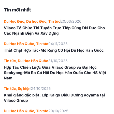
Tin mới nhất
Du Học Đức
,
Du học Đức
,
Tin tức
20/03/2026
Vilaco Tổ Chức Thi Tuyển Trực Tiếp Cùng DN Đức Cho
Các Ngành Điện Và Xây Dựng
Du Học Hàn Quốc
,
Tin tức
04/11/2025
Thắt Chặt Hợp Tác-Mở Rộng Cơ Hội Du Học Hàn Quốc
Tin tức
,
Du Học Hàn Quốc
31/10/2025
Hợp Tác Chiến Lược Giữa Vilaco Group và Đại Học
Seokyong-Mở Ra Cơ Hội Du Học Hàn Quốc Cho HS Việt
Nam
Tin tức
,
Sự kiện
24/10/2025
Khai giảng đặc biệt: Lớp Kaigo Điều Dưỡng Koyama tại
Vilaco Group
Du Học Hàn Quốc
,
Tin tức
20/10/2025