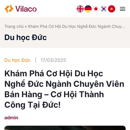
Bỏ
qua
nội
dung
Trang chủ
»
Khám Phá Cơ Hội Du Học Nghề Đức Ngành Chuyên Viên Bán Hàng – Cơ Hội Thành Công Tại Đức!
Du học Đức
Du học Đức
|
17/03/2025
Khám Phá Cơ Hội Du Học
Nghề Đức Ngành Chuyên Viên
Bán Hàng – Cơ Hội Thành
Công Tại Đức!
admin