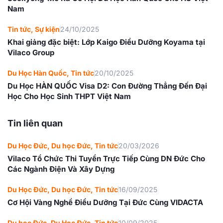
Nam
Tin tức
,
Sự kiện
24/10/2025
Khai giảng đặc biệt: Lớp Kaigo Điều Dưỡng Koyama tại
Vilaco Group
Du Học Hàn Quốc
,
Tin tức
20/10/2025
Du Học HÀN QUỐC Visa D2: Con Đường Thẳng Đến Đại
Học Cho Học Sinh THPT Việt Nam
Tin liên quan
Du Học Đức
,
Du học Đức
,
Tin tức
20/03/2026
Vilaco Tổ Chức Thi Tuyển Trực Tiếp Cùng DN Đức Cho
Các Ngành Điện Và Xây Dựng
Du Học Đức
,
Du học Đức
,
Tin tức
16/09/2025
Cơ Hội Vàng Nghề Điều Dưỡng Tại Đức Cùng VIDACTA
Du học Đức
,
Du Học Đức
,
Tin tức
10/09/2025