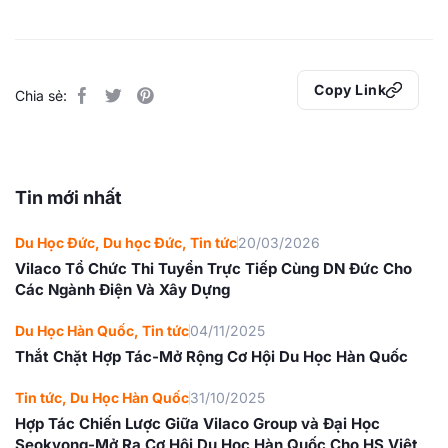
Copy Link
Chia sẻ:
Tin mới nhất
Du Học Đức
,
Du học Đức
,
Tin tức
20/03/2026
Vilaco Tổ Chức Thi Tuyển Trực Tiếp Cùng DN Đức Cho
Các Ngành Điện Và Xây Dựng
Du Học Hàn Quốc
,
Tin tức
04/11/2025
Thắt Chặt Hợp Tác-Mở Rộng Cơ Hội Du Học Hàn Quốc
Tin tức
,
Du Học Hàn Quốc
31/10/2025
Hợp Tác Chiến Lược Giữa Vilaco Group và Đại Học
Seokyong-Mở Ra Cơ Hội Du Học Hàn Quốc Cho HS Việt