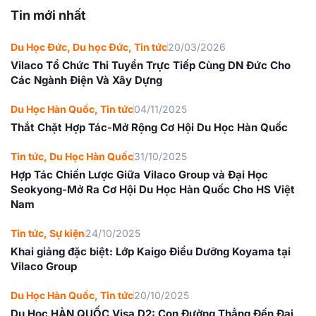
Tin mới nhất
Du Học Đức
,
Du học Đức
,
Tin tức
20/03/2026
Vilaco Tổ Chức Thi Tuyển Trực Tiếp Cùng DN Đức Cho
Các Ngành Điện Và Xây Dựng
Du Học Hàn Quốc
,
Tin tức
04/11/2025
Thắt Chặt Hợp Tác-Mở Rộng Cơ Hội Du Học Hàn Quốc
Tin tức
,
Du Học Hàn Quốc
31/10/2025
Hợp Tác Chiến Lược Giữa Vilaco Group và Đại Học
Seokyong-Mở Ra Cơ Hội Du Học Hàn Quốc Cho HS Việt
Nam
Tin tức
,
Sự kiện
24/10/2025
Khai giảng đặc biệt: Lớp Kaigo Điều Dưỡng Koyama tại
Vilaco Group
Du Học Hàn Quốc
,
Tin tức
20/10/2025
Du Học HÀN QUỐC Visa D2: Con Đường Thẳng Đến Đại