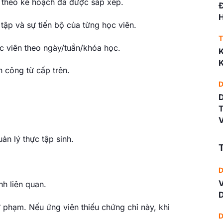
y theo kế hoạch đã được sắp xếp.
Đ
H
tập và sự tiến bộ của từng học viên.
T
ọc viên theo ngày/tuần/khóa học.
K
K
 công từ cấp trên.
D
T
V
ản lý thực tập sinh.
T
D
V
h liên quan.
D
 phạm. Nếu ứng viên thiếu chứng chỉ này, khi
D