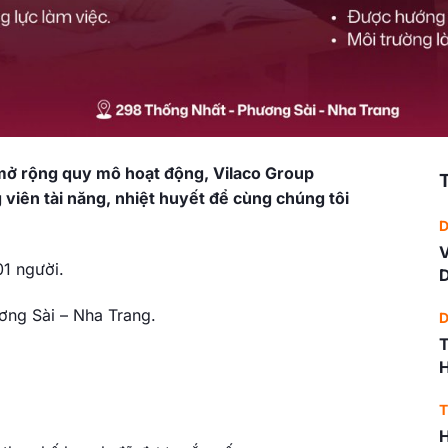
mở rộng quy mô hoạt động, Vilaco Group
T
viên tài năng, nhiệt huyết để cùng chúng tôi
D
V
01 người.
D
ơng Sài – Nha Trang.
D
T
T
H