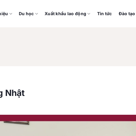
hiệu
Du học
Xuất khẩu lao động
Tin tức
Đào tạo
g Nhật