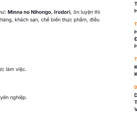
T
như:
Minna no Nihongo
,
Irodori
, ôn luyện thi
hàng, khách sạn, chế biến thực phẩm, điều
T
H
Đ
H
T
K
ực làm việc.
K
D
yên nghiệp.
T
V