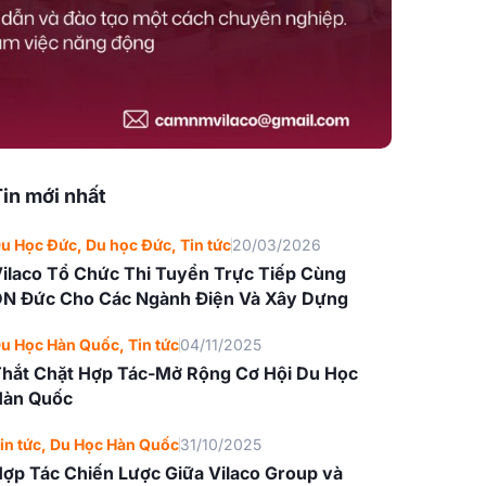
in mới nhất
u Học Đức
,
Du học Đức
,
Tin tức
20/03/2026
ilaco Tổ Chức Thi Tuyển Trực Tiếp Cùng
N Đức Cho Các Ngành Điện Và Xây Dựng
u Học Hàn Quốc
,
Tin tức
04/11/2025
hắt Chặt Hợp Tác-Mở Rộng Cơ Hội Du Học
Hàn Quốc
in tức
,
Du Học Hàn Quốc
31/10/2025
ợp Tác Chiến Lược Giữa Vilaco Group và