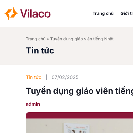
Bỏ
qua
Trang chủ
Giới t
nội
dung
Trang chủ
»
Tuyển dụng giáo viên tiếng Nhật
Tin tức
Tin tức
|
07/02/2025
Tuyển dụng giáo viên tiến
admin