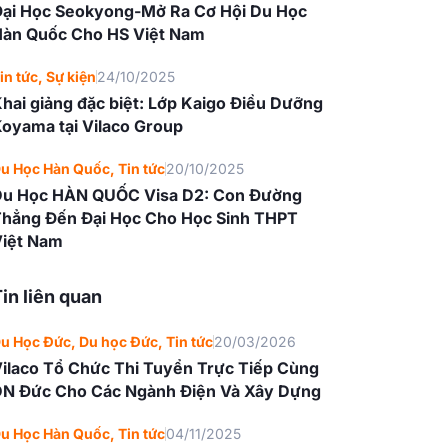
ại Học Seokyong-Mở Ra Cơ Hội Du Học
àn Quốc Cho HS Việt Nam
in tức
,
Sự kiện
24/10/2025
hai giảng đặc biệt: Lớp Kaigo Điều Dưỡng
oyama tại Vilaco Group
u Học Hàn Quốc
,
Tin tức
20/10/2025
Du Học HÀN QUỐC Visa D2: Con Đường
hẳng Đến Đại Học Cho Học Sinh THPT
iệt Nam
in liên quan
u Học Đức
,
Du học Đức
,
Tin tức
20/03/2026
ilaco Tổ Chức Thi Tuyển Trực Tiếp Cùng
N Đức Cho Các Ngành Điện Và Xây Dựng
u Học Hàn Quốc
,
Tin tức
04/11/2025