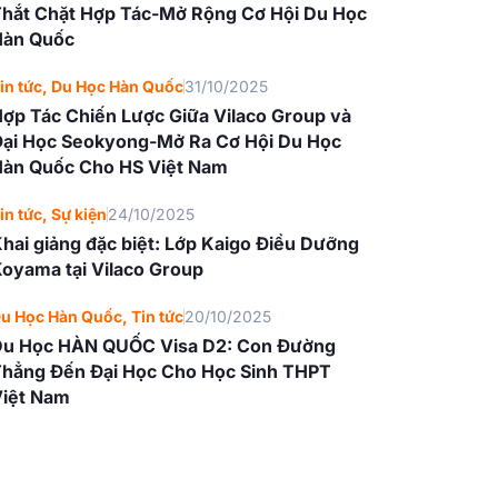
hắt Chặt Hợp Tác-Mở Rộng Cơ Hội Du Học
Hàn Quốc
in tức
,
Du Học Hàn Quốc
31/10/2025
ợp Tác Chiến Lược Giữa Vilaco Group và
ại Học Seokyong-Mở Ra Cơ Hội Du Học
àn Quốc Cho HS Việt Nam
in tức
,
Sự kiện
24/10/2025
hai giảng đặc biệt: Lớp Kaigo Điều Dưỡng
oyama tại Vilaco Group
u Học Hàn Quốc
,
Tin tức
20/10/2025
Du Học HÀN QUỐC Visa D2: Con Đường
hẳng Đến Đại Học Cho Học Sinh THPT
iệt Nam