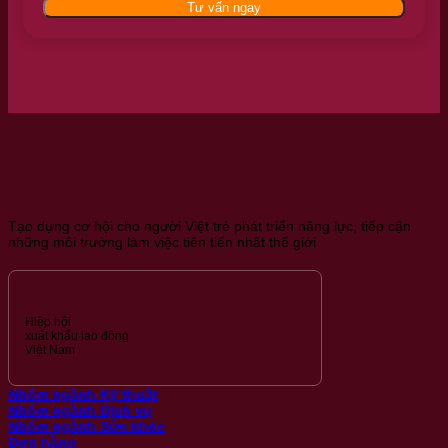
Tư vấn ngay
Tạo dựng cơ hội cho người Việt trẻ phát triển năng lực, tiếp cận
những môi trường làm việc tiên tiến nhất thế giới
Hiệp hội
xuất khẩu lao động
Việt Nam
Nhóm ngành Kỹ thuật
Nhóm ngành Dịch vụ
Nhóm ngành Sức khỏe
Đơn hàng