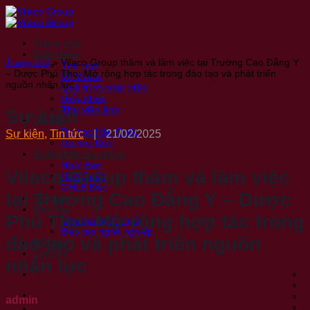
Bỏ
qua
nội
Trang chủ
dung
Giới thiệu
Trang chủ
»
Vilaco Group thăm và làm việc tại Trường Cao Đẳng Y
Thư ngỏ
– Dược Phú Thọ: Mở rộng hợp tác trong đào tạo và phát triển
Về Vilaco
nguồn nhân lực
Quá trình phát triển
Giấy phép
Thư viện ảnh
Sự kiện
Du học
Du học Hàn Quốc
Sự kiện
,
Tin tức
|
21/02/2025
Du học Đức
Xuất khẩu lao động
Nhật Bản
Vilaco Group thăm và làm việc
Hàn Quốc
CHLB Đức
tại Trường Cao Đẳng Y – Dược
Tin tức
Đào tạo
Phú Thọ: Mở rộng hợp tác trong
Đào tạo ngôn ngữ
Đào tạo nghề nghiệp
đào tạo và phát triển nguồn
Đối tác
Liên hệ
nhân lực
admin