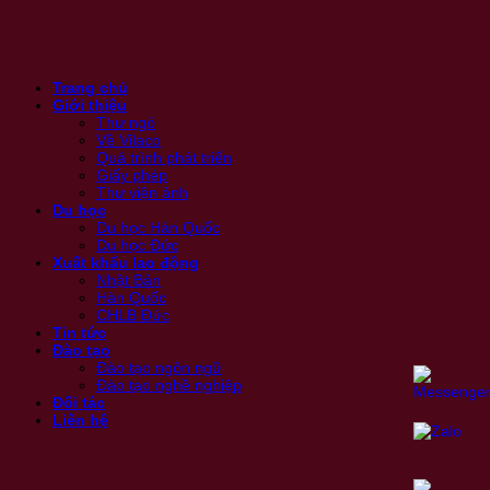
Trang chủ
Giới thiệu
Thư ngỏ
Về Vilaco
Quá trình phát triển
Giấy phép
Thư viện ảnh
Du học
Du học Hàn Quốc
Du học Đức
Xuất khẩu lao động
Nhật Bản
Hàn Quốc
CHLB Đức
Tin tức
Đào tạo
Đào tạo ngôn ngữ
Đào tạo nghề nghiệp
Đối tác
Liên hệ