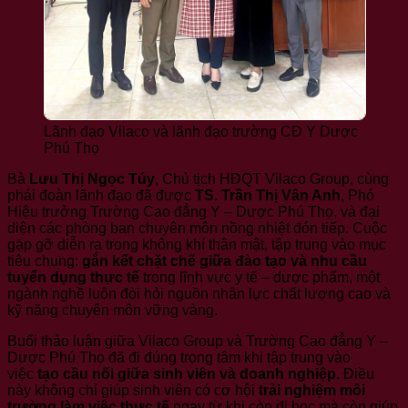
Lãnh đạo Vilaco và lãnh đạo trường CĐ Y Dược
Phú Thọ
Bà
Lưu Thị Ngọc Túy
, Chủ tịch HĐQT Vilaco Group, cùng
phái đoàn lãnh đạo đã được
TS. Trần Thị Vân Anh
, Phó
Hiệu trưởng Trường Cao đẳng Y – Dược Phú Thọ, và đại
diện các phòng ban chuyên môn nồng nhiệt đón tiếp. Cuộc
gặp gỡ diễn ra trong không khí thân mật, tập trung vào mục
tiêu chung:
gắn kết chặt chẽ giữa đào tạo và nhu cầu
tuyển dụng thực tế
trong lĩnh vực y tế – dược phẩm, một
ngành nghề luôn đòi hỏi nguồn nhân lực chất lượng cao và
kỹ năng chuyên môn vững vàng.
Buổi thảo luận giữa Vilaco Group và Trường Cao đẳng Y –
Dược Phú Thọ đã đi đúng trọng tâm khi tập trung vào
việc
tạo cầu nối giữa sinh viên và doanh nghiệp
. Điều
này không chỉ giúp sinh viên có cơ hội
trải nghiệm môi
trường làm việc thực tế
ngay từ khi còn đi học mà còn giúp