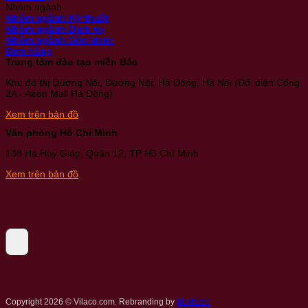
Nhóm ngành
Nhóm ngành Kỹ thuật
Nhóm ngành Dịch vụ
Nhóm ngành Sức khỏe
Đơn hàng
Trung tâm đào tạo miền Bắc
Khu đô thị Dương Nội, Dương Nội, Hà Đông, Hà Nội (Đối diện Cổng
2A - Aeon Mall Hà Đông)
Xem trên bản đồ
Văn phòng Hồ Chí Minh
138 Hà Huy Giáp, Quận 12, TP Hồ Chí Minh
Xem trên bản đồ
Copyright 2026 © Vilaco.com. Rebranding by
Nextweb