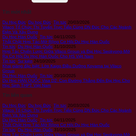
Tin mới nhất
Du Học Đức
,
Du học Đức
,
Tin tức
20/03/2026
Vilaco Tổ Chức Thi Tuyển Trực Tiếp Cùng DN Đức Cho Các Ngành
Điện Và Xây Dựng
Du Học Hàn Quốc
,
Tin tức
04/11/2025
Thắt Chặt Hợp Tác-Mở Rộng Cơ Hội Du Học Hàn Quốc
Tin tức
,
Du Học Hàn Quốc
31/10/2025
Hợp Tác Chiến Lược Giữa Vilaco Group và Đại Học Seokyong-Mở
Ra Cơ Hội Du Học Hàn Quốc Cho HS Việt Nam
Tin tức
,
Sự kiện
24/10/2025
Khai giảng đặc biệt: Lớp Kaigo Điều Dưỡng Koyama tại Vilaco
Group
Du Học Hàn Quốc
,
Tin tức
20/10/2025
Du Học HÀN QUỐC Visa D2: Con Đường Thẳng Đến Đại Học Cho
Học Sinh THPT Việt Nam
Tin liên quan
Du Học Đức
,
Du học Đức
,
Tin tức
20/03/2026
Vilaco Tổ Chức Thi Tuyển Trực Tiếp Cùng DN Đức Cho Các Ngành
Điện Và Xây Dựng
Du Học Hàn Quốc
,
Tin tức
04/11/2025
Thắt Chặt Hợp Tác-Mở Rộng Cơ Hội Du Học Hàn Quốc
Tin tức
,
Du Học Hàn Quốc
31/10/2025
Hợp Tác Chiến Lược Giữa Vilaco Group và Đại Học Seokyong-Mở