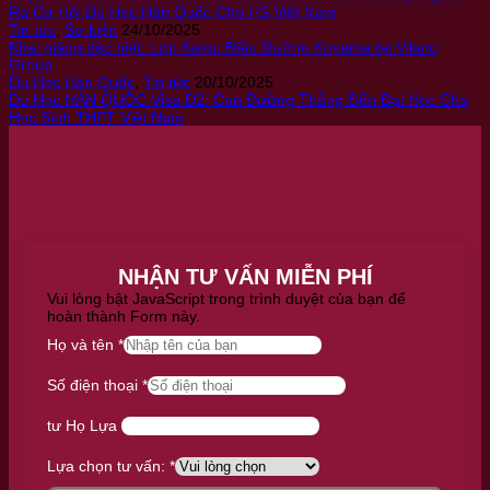
Ra Cơ Hội Du Học Hàn Quốc Cho HS Việt Nam
Tin tức
,
Sự kiện
24/10/2025
Khai giảng đặc biệt: Lớp Kaigo Điều Dưỡng Koyama tại Vilaco
Group
Du Học Hàn Quốc
,
Tin tức
20/10/2025
Du Học HÀN QUỐC Visa D2: Con Đường Thẳng Đến Đại Học Cho
Học Sinh THPT Việt Nam
NHẬN TƯ VẤN MIỄN PHÍ
Vui lòng bật JavaScript trong trình duyệt của bạn để
hoàn thành Form này.
Họ và tên
*
Số điện thoại
*
tư Họ Lựa
Lựa chọn tư vấn:
*