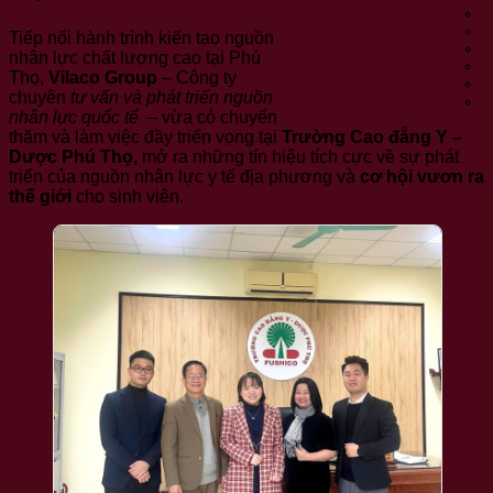
Tiếp nối hành trình kiến tạo nguồn
nhân lực chất lượng cao tại Phú
Thọ,
Vilaco Group
– Công ty
chuyên
tư vấn và phát triển nguồn
nhân lực quốc tế
– vừa có chuyến
thăm và làm việc đầy triển vọng tại
Trường Cao đẳng Y –
Dược Phú Thọ,
mở ra những tín hiệu tích cực về sự phát
triển của nguồn nhân lực y tế địa phương và
cơ hội vươn ra
thế giới
cho sinh viên.