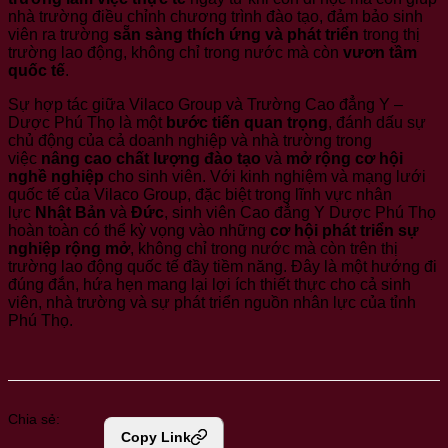
nhà trường điều chỉnh chương trình đào tạo, đảm bảo sinh
viên ra trường
sẵn sàng thích ứng và phát triển
trong thị
trường lao động, không chỉ trong nước mà còn
vươn tầm
quốc tế
.
Sự hợp tác giữa Vilaco Group và Trường Cao đẳng Y –
Dược Phú Thọ là một
bước tiến quan trọng
, đánh dấu sự
chủ động của cả doanh nghiệp và nhà trường trong
việc
nâng cao chất lượng đào tạo
và
mở rộng cơ hội
nghề nghiệp
cho sinh viên. Với kinh nghiệm và mạng lưới
quốc tế của Vilaco Group, đặc biệt trong lĩnh vực nhân
lực
Nhật Bản
và
Đức
, sinh viên Cao đẳng Y Dược Phú Thọ
hoàn toàn có thể kỳ vọng vào những
cơ hội phát triển sự
nghiệp rộng mở
, không chỉ trong nước mà còn trên thị
trường lao động quốc tế đầy tiềm năng. Đây là một hướng đi
đúng đắn, hứa hẹn mang lại lợi ích thiết thực cho cả sinh
viên, nhà trường và sự phát triển nguồn nhân lực của tỉnh
Phú Thọ.
Chia sẻ:
Copy Link