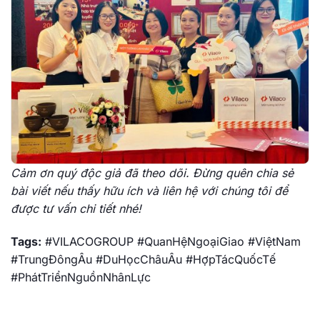
Cảm ơn quý độc giả đã theo dõi. Đừng quên chia sẻ
bài viết nếu thấy hữu ích và liên hệ với chúng tôi để
được tư vấn chi tiết nhé!
Tags:
#VILACOGROUP #QuanHệNgoạiGiao #ViệtNam
#TrungĐôngÂu #DuHọcChâuÂu #HợpTácQuốcTế
#PhátTriểnNguồnNhânLực