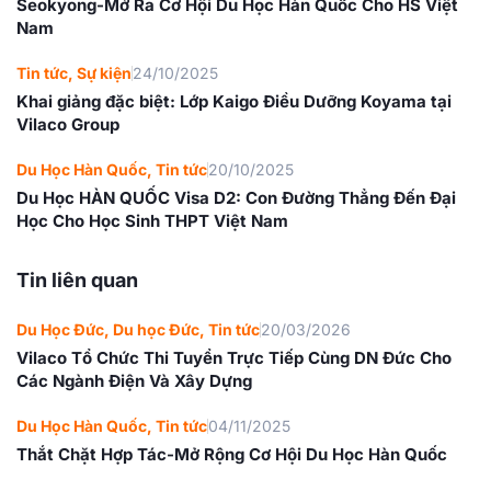
Seokyong-Mở Ra Cơ Hội Du Học Hàn Quốc Cho HS Việt
Nam
Tin tức
,
Sự kiện
24/10/2025
Khai giảng đặc biệt: Lớp Kaigo Điều Dưỡng Koyama tại
Vilaco Group
Du Học Hàn Quốc
,
Tin tức
20/10/2025
Du Học HÀN QUỐC Visa D2: Con Đường Thẳng Đến Đại
Học Cho Học Sinh THPT Việt Nam
Tin liên quan
Du Học Đức
,
Du học Đức
,
Tin tức
20/03/2026
Vilaco Tổ Chức Thi Tuyển Trực Tiếp Cùng DN Đức Cho
Các Ngành Điện Và Xây Dựng
Du Học Hàn Quốc
,
Tin tức
04/11/2025
Thắt Chặt Hợp Tác-Mở Rộng Cơ Hội Du Học Hàn Quốc