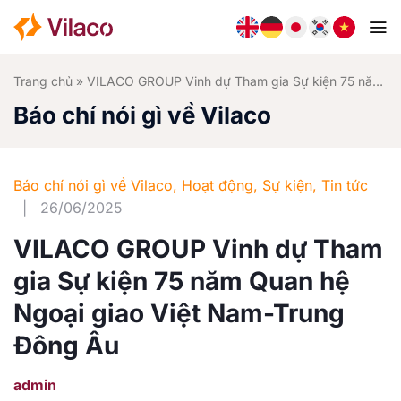
Bỏ
qua
nội
dung
Trang chủ
»
VILACO GROUP Vinh dự Tham gia Sự kiện 75 năm Quan hệ Ngoại giao Việt Nam-Trung Đông Âu
Báo chí nói gì về Vilaco
Báo chí nói gì về Vilaco
,
Hoạt động
,
Sự kiện
,
Tin tức
|
26/06/2025
VILACO GROUP Vinh dự Tham
gia Sự kiện 75 năm Quan hệ
Ngoại giao Việt Nam-Trung
Đông Âu
admin