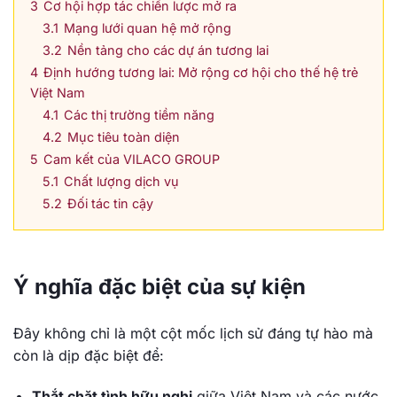
3
Cơ hội hợp tác chiến lược mở ra
3.1
Mạng lưới quan hệ mở rộng
3.2
Nền tảng cho các dự án tương lai
4
Định hướng tương lai: Mở rộng cơ hội cho thế hệ trẻ
Việt Nam
4.1
Các thị trường tiềm năng
4.2
Mục tiêu toàn diện
5
Cam kết của VILACO GROUP
5.1
Chất lượng dịch vụ
5.2
Đối tác tin cậy
Ý nghĩa đặc biệt của sự kiện
Đây không chỉ là một cột mốc lịch sử đáng tự hào mà
còn là dịp đặc biệt để:
Thắt chặt tình hữu nghị
giữa Việt Nam và các nước