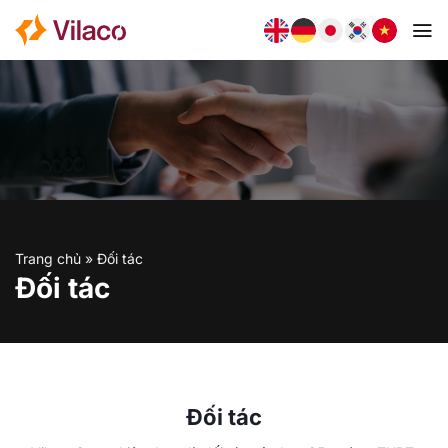
Bỏ
qua
nội
dung
Trang chủ
»
Đối tác
Đối tác
Đối tác