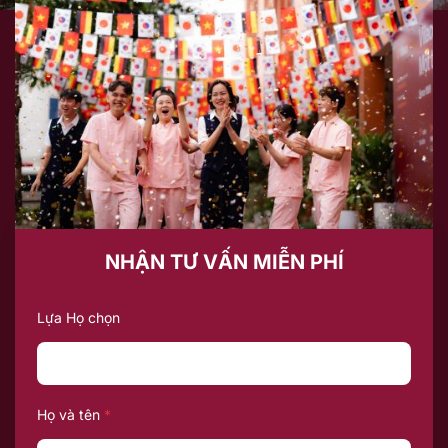
NHẬN TƯ VẤN MIỄN PHÍ
Lựa Họ chọn
Họ và tên
*