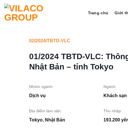
Bỏ
qua
Trang chủ
Giới t
nội
dung
02/2024/TBTD-VLC
01/2024 TBTD-VLC: Thông
Nhật Bản – tỉnh Tokyo
Nhóm ngành
Ngành
Dịch vụ
Khách sạn
Địa điểm làm việc
Thu nhập
Tokyo, Nhật Bản
193.200 yê