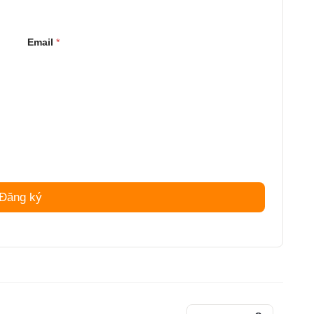
Email
*
Đăng ký