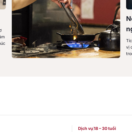
N
n
ơ
năm
Tí
húc
vị 
tro
Dịch vụ
18 – 30 tuổi