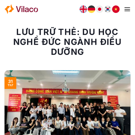
Bỏ
qua
nội
dung
LƯU TRỮ THẺ:
DU HỌC
NGHỀ ĐỨC NGÀNH ĐIỀU
DƯỠNG
31
Th7