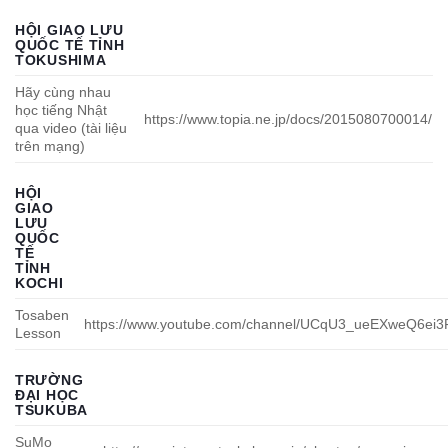
HỘI GIAO LƯU
QUỐC TẾ TỈNH
TOKUSHIMA
Hãy cùng nhau
học tiếng Nhật
https://www.topia.ne.jp/docs/2015080700014/
qua video (tài liệu
trên mạng)
HỘI
GIAO
LƯU
QUỐC
TẾ
TỈNH
KOCHI
Tosaben
https://www.youtube.com/channel/UCqU3_ueEXweQ6ei
Lesson
TRƯỜNG
ĐẠI HỌC
TSUKUBA
SuMo