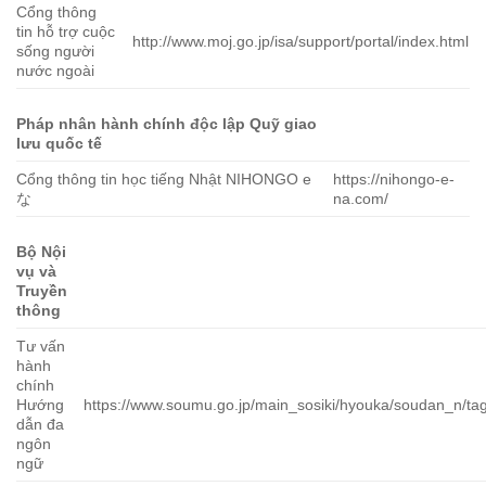
Cổng thông
tin hỗ trợ cuộc
http://www.moj.go.jp/isa/support/portal/index.html
sống người
nước ngoài
Pháp nhân hành chính độc lập Quỹ giao
lưu quốc tế
Cổng thông tin học tiếng Nhật NIHONGO e
https://nihongo-e-
な
na.com/
Bộ Nội
vụ và
Truyền
thông
Tư vấn
hành
chính
Hướng
https://www.soumu.go.jp/main_sosiki/hyouka/soudan_n/ta
dẫn đa
ngôn
ngữ