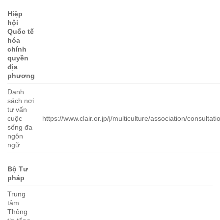
Hiệp
hội
Quốc tế
hóa
chính
quyền
địa
phương
Danh
sách nơi
tư vấn
cuộc
https://www.clair.or.jp/j/multiculture/association/consultati
sống đa
ngôn
ngữ
Bộ Tư
pháp
Trung
tâm
Thông