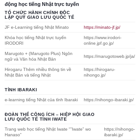
động học tiếng Nhật trực tuyến
TỔ CHỨC HÀNH CHÍNH ĐỘC
LẬP QUỸ GIAO LƯU QUỐC TẾ
JF e-Learning tiếng Nhật Minato
https://minato-jf.jp/
Khóa học tiếng Nhật trực tuyến
https://www.irodori-
IRODORI
online.jpf.go.jp/
Marugoto + (Marugoto Plus) Ngôn
https://marugotoweb.jp/ja/
ngữ và Văn hóa Nhật Bản
Hirogaru Thêm nhiều thông tin về
https://hirogaru-
Nhật Bản và tiếng Nhật
nihongo.jp/
TỈNH IBARAKI
e-learning tiếng Nhật của tỉnh Ibaraki
https://nihongo-ibaraki.jp/
ĐOÀN THỂ CÔNG ÍCH – HIỆP HỘI GIAO
LƯU QUỐC TẾ TỈNH IWATE
Trang web học tiếng Nhật Iwate “”Iwate” wo
https://nihongo-
Hanaso”
ibaraki.jp/