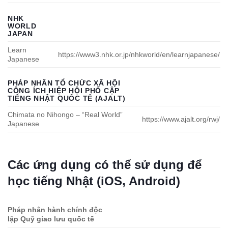
NHK
WORLD
JAPAN
Learn
https://www3.nhk.or.jp/nhkworld/en/learnjapanese/
Japanese
PHÁP NHÂN TỔ CHỨC XÃ HỘI
CÔNG ÍCH HIỆP HỘI PHỔ CẬP
TIẾNG NHẬT QUỐC TẾ (AJALT)
Chimata no Nihongo – “Real World”
https://www.ajalt.org/rwj/
Japanese
Các ứng dụng có thể sử dụng để
học tiếng Nhật (iOS, Android)
Pháp nhân hành chính độc
lập Quỹ giao lưu quốc tế