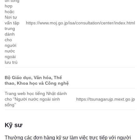
tin tổng
hợp
hoặc
Nơi tư
vấn tập
https://www.moj.go.jp/isa/consultation/center/index.html
trung
dành
cho
người
nước
ngoài
lưu trú
Bộ Giáo dục, Văn hóa, Thể
thao, Khoa học và Công nghệ
Trang web học tiếng Nhật dành
cho “Người nước ngoài sinh
https://tsunagarujp.mext.go.jp
sống”
Kỹ sư
Thường các đơn hàng kỹ sư làm việc trực tiếp với người