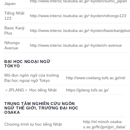
http://www.intersc.tsukuba.ac.jp/~kyoten/sumo_japan
Japan
Tiếng Nhật
http://www.intersc.tsukuba.ac.jp/~kyoten/nihongo123
123
Basic Kanji
http://www.intersc.tsukuba.ac.jp/~kyoten/basickanjiplu
Plus
Nihongo
http://www.intersc.tsukuba.ac.jp/~kyoten/n-avenue
Avenue
ĐẠI HỌC NGOẠI NGỮ
TOKYO
Mô-đun ngôn ngữ của trường
http://www.coelang.tufs.ac.jp/mt/
Đại học ngoại ngữ Tokyo
＜JPLANG＞ Học tiếng Nhật
https://jplang.tufs.ac.jp/
TRUNG TÂM NGHIÊN CỨU NGÔN
NGỮ THẾ GIỚI, TRƯỜNG ĐẠI HỌC
OSAKA
http://el.minoh.osaka-
Chương trình tự học tiếng Nhật
u.ac.jp/flc/jpn/jpn_data/