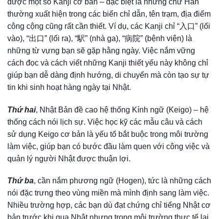
được một số Kanji cơ bản – đặc biệt là những chữ Hán
thường xuất hiện trong các biển chỉ dẫn, tên trạm, địa điểm
công cộng cũng rất cần thiết. Ví dụ, các Kanji chỉ “入口” (lối
vào), “出口” (lối ra), “駅” (nhà ga), “病院” (bệnh viện) là
những từ vựng bạn sẽ gặp hằng ngày. Việc nắm vững
cách đọc và cách viết những Kanji thiết yếu này không chỉ
giúp bạn dễ dàng định hướng, di chuyển mà còn tạo sự tự
tin khi sinh hoạt hàng ngày tại Nhật.
Thứ hai
, Nhật Bản đề cao hệ thống Kính ngữ (Keigo) – hệ
thống cách nói lịch sự. Việc học kỹ các mẫu câu và cách
sử dụng Keigo cơ bản là yếu tố bắt buộc trong môi trường
làm việc, giúp bạn có bước đầu làm quen với công việc và
quản lý người Nhật được thuận lợi.
Thứ ba
, cần nắm phương ngữ (Hogen), tức là những cách
nói đặc trưng theo vùng miền mà mình định sang làm việc.
Nhiều trường hợp, các bạn dù đạt chứng chỉ tiếng Nhật cơ
bản trước khi qua Nhật nhưng trong môi trường thực tế lại