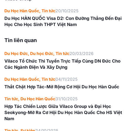
Du Học Hàn Quốc
,
Tin tức
20/10/2025
Du Học HÀN QUỐC Visa D2: Con Đường Thẳng Đến Đại
Học Cho Học Sinh THPT Việt Nam
Tin liên quan
Du Học Đức
,
Du học Đức
,
Tin tức
20/03/2026
Vilaco Tổ Chức Thi Tuyển Trực Tiếp Cùng DN Đức Cho
Các Ngành Điện Và Xây Dựng
Du Học Hàn Quốc
,
Tin tức
04/11/2025
Thắt Chặt Hợp Tác-Mở Rộng Cơ Hội Du Học Hàn Quốc
Tin tức
,
Du Học Hàn Quốc
31/10/2025
Hợp Tác Chiến Lược Giữa Vilaco Group và Đại Học
Seokyong-Mở Ra Cơ Hội Du Học Hàn Quốc Cho HS Việt
Nam
Tin tức
,
Sự kiện
24/10/2025