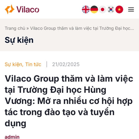
Bỏ
qua
nội
dung
Trang chủ
»
Vilaco Group thăm và làm việc tại Trường Đại học Hùng Vương: Mở ra nhiều cơ hội hợp tác trong đào tạo và tuyển dụng
Sự kiện
Sự kiện
,
Tin tức
|
21/02/2025
Vilaco Group thăm và làm việc
tại Trường Đại học Hùng
Vương: Mở ra nhiều cơ hội hợp
tác trong đào tạo và tuyển
dụng
admin